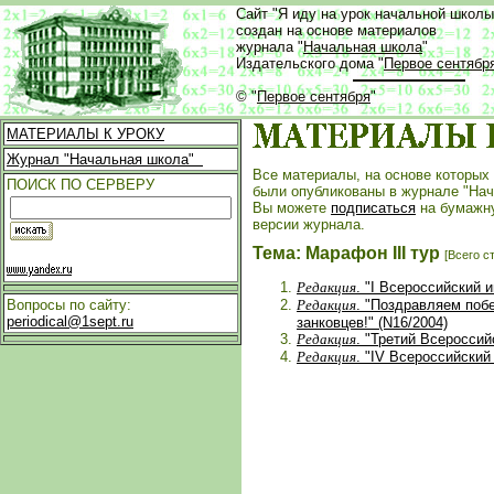
Сайт "Я иду на урок начальной школы
создан на основе материалов
журнала "
Начальная школа
"
Издательского дома "
Первое сентябр
© "
Первое сентября
"
МАТЕРИАЛЫ К УРОКУ
Журнал "Начальная школа"
Все материалы, на основе которых 
ПОИСК ПО СЕРВЕРУ
были опубликованы в журнале "Нач
Вы можете
подписаться
на бумажн
версии журнала.
Тема: Марафон III тур
[Всего с
Редакция
. "I Всероссийский 
Редакция
. "Поздравляем поб
Вопросы по сайту:
periodical@1sept.ru
занковцев!" (N16/2004)
Редакция
. "Третий Всеросси
Редакция
. "IV Всероссийски