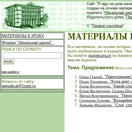
Сайт "Я иду на урок нач
создан на основе матер
журнала "
Начальная шк
Издательского дома "
Пе
© "
Первое сентября
"
МАТЕРИАЛЫ К УРОКУ
Журнал "Начальная школа"
Все материалы, на основе которых 
ПОИСК ПО СЕРВЕРУ
были опубликованы в журнале "Нач
Вы можете
подписаться
на бумажн
версии журнала.
Тема: Предложение
[Всего стат
Ольга Грицай
. "Предложение
Ольга Топоркова
. "Куда идет 
Вопросы по сайту:
periodical@1sept.ru
Елена Восторгова
. "Какой сп
Елена Восторгова, Галина Ши
Мария Константинова
. "Пред
Светлана Гиренко
. "Волшебни
Татьяна Михайлюк
. "Слог, с