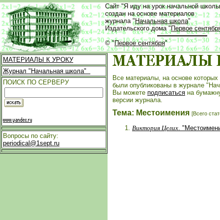
Сайт "Я иду на урок начальной школы
создан на основе материалов
журнала "
Начальная школа
"
Издательского дома "
Первое сентябр
© "
Первое сентября
"
МАТЕРИАЛЫ К УРОКУ
Журнал "Начальная школа"
Все материалы, на основе которых 
ПОИСК ПО СЕРВЕРУ
были опубликованы в журнале "Нач
Вы можете
подписаться
на бумажн
версии журнала.
Тема: Местоимения
[Всего стат
Виктория Целих
. "Местоимени
Вопросы по сайту:
periodical@1sept.ru