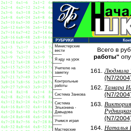
РУБРИКИ
Кон
Министерские
Всего в ру
вести
работы"
опу
Я иду на урок
Учителю на
Людмила 
заметку
(N7/2004
Контрольные
работы
Тамара И
(N7/2004
Система Занкова
Система
Виктори
Эльконина -
Рудницка
Давыдова
(N7/2004
Учимся играя
Наталья 
Мастерские