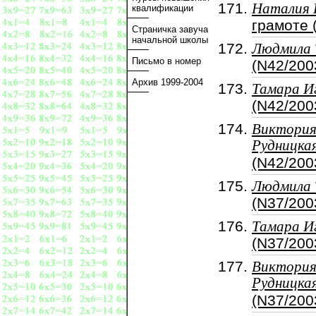
Наталия 
квалификации
грамоте 
Страничка завуча
начальной школы
Людмила 
Письмо в номер
(N42/200
Архив 1999-2004
Тамара И
(N42/200
Виктори
Рудницка
(N42/200
Людмила 
(N37/200
Тамара И
(N37/200
Виктори
Рудницка
(N37/200