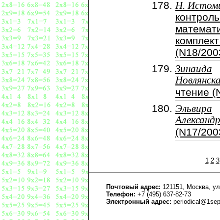
Н. Истом
контроль
математи
комплект
(N18/200
Зинаида
Новлянск
чтение (
Эльвира
Александ
(N17/200
1
2
3
Почтовый адрес:
121151, Москва, ул
Телефон:
+7 (495) 637-82-73
Электронный адрес:
periodical@1sep