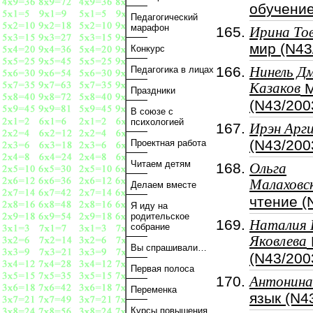
обучение
Педагогический
марафон
Ирина То
мир (N43
Конкурс
Педагогика в лицах
Нинель Д
Казаков
М
Праздники
(N43/200
В союзе с
психологией
Ирэн Арг
(N43/200
Проектная работа
Читаем детям
Ольга
Малаховс
Делаем вместе
чтение (
Я иду на
родительское
Наталия 
собрание
Яковлева
Вы спрашивали…
(N43/200
Первая полоса
Антонина
Переменка
язык (N4
Курсы повышения