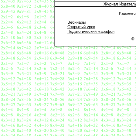
Журнал Издател
Издательс
Вебинары
Открытый урок
Педагогический марафон
© 