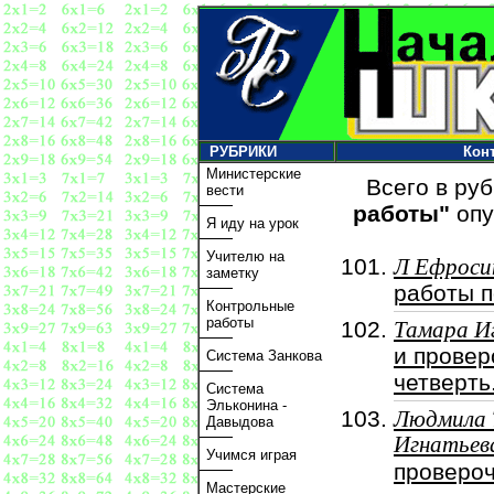
РУБРИКИ
Кон
Министерские
Всего в ру
вести
работы"
опу
Я иду на урок
Учителю на
Л Ефроси
заметку
работы п
Контрольные
работы
Тамара И
и провер
Система Занкова
четверть
Система
Эльконина -
Людмила 
Давыдова
Игнатьев
Учимся играя
провероч
Мастерские