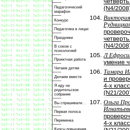
четверть
(N4/2008
Педагогический
марафон
Виктори
Конкурс
Рудницка
Педагогика в лицах
провероч
четверть
Праздники
(N4/2008
В союзе с
психологией
Л Ефроси
Проектная работа
умение ч
Читаем детям
Тамара И
Делаем вместе
и прове
4-х клас
Я иду на
родительское
(N21/200
собрание
Ольга Пр
Вы спрашивали…
Игнатьев
Первая полоса
проверо
Переменка
4-х клас
(N21/200
Курсы повышения