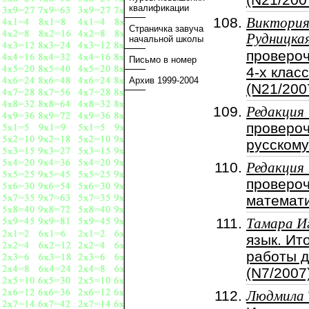
квалификации
Виктори
Страничка завуча
Рудницка
начальной школы
проверо
Письмо в номер
4-х клас
Архив 1999-2004
(N21/200
Редакция
проверо
русскому
Редакция
проверо
математи
Тамара И
язык. Ит
работы д
(N7/2007
Людмила 