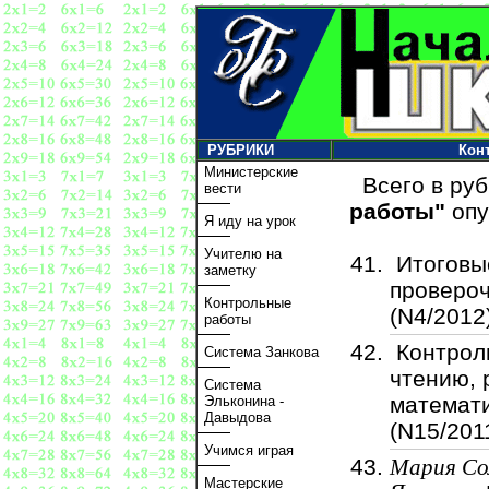
РУБРИКИ
Кон
Министерские
Всего в ру
вести
работы"
опу
Я иду на урок
Учителю на
Итоговы
заметку
проверо
Контрольные
(N4/2012
работы
Контрол
Система Занкова
чтению, 
Система
математи
Эльконина -
Давыдова
(N15/201
Учимся играя
Мария Со
Мастерские