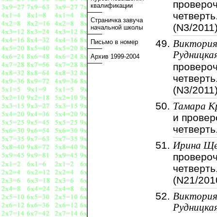
провероч
квалификации
четверть
Страничка завуча
(N3/2011
начальной школы
Письмо в номер
Виктори
Рудницка
Архив 1999-2004
провероч
четверть
(N3/2011
Тамара К
и провер
четверть
Ирина Ще
провероч
четверть
(N21/201
Виктори
Рудницка