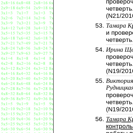
провероч
четверть
(N21/201
Тамара К
и провер
четверть
Ирина Ще
провероч
четверть
(N19/201
Виктори
Рудницка
провероч
четверть
(N19/201
Тамара К
контрол