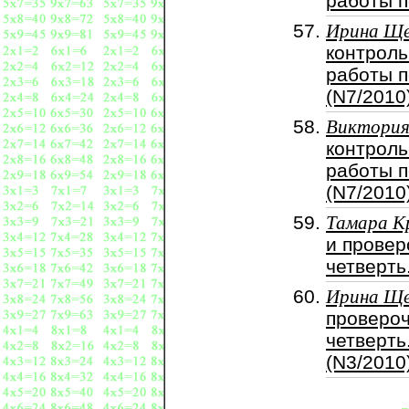
работы п
Ирина Ще
контрол
работы п
(N7/2010
Виктория
контрол
работы п
(N7/2010
Тамара К
и провер
четверть
Ирина Ще
провероч
четверть
(N3/2010