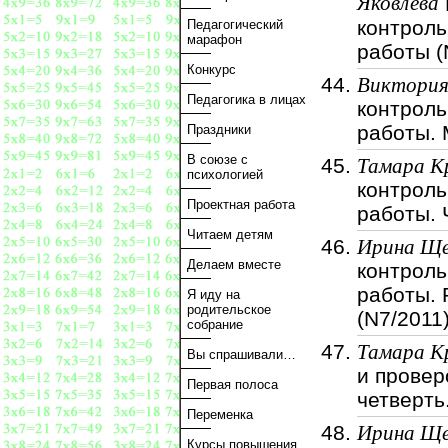
Яковлева
контрол
Педагогический
марафон
работы (
Конкурс
Виктория
Педагогика в лицах
контрол
работы. 
Праздники
В союзе с
Тамара К
психологией
контрол
Проектная работа
работы. 
Читаем детям
Ирина Ще
Делаем вместе
контрол
работы. 
Я иду на
родительское
(N7/2011
собрание
Тамара К
Вы спрашивали…
и провер
Первая полоса
четверть
Переменка
Ирина Ще
Курсы повышения