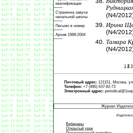
Виктори
квалификации
Рудницка
Страничка завуча
(N4/2012
начальной школы
Ирина Ще
Письмо в номер
(N4/2012
Архив 1999-2004
Тамара К
(N4/2012
1
2
3
Почтовый адрес:
121151, Москва, ул
Телефон:
+7 (495) 637-82-73
Электронный адрес:
periodical@1sep
Журнал Издател
Издательс
Вебинары
Открытый урок
Педагогический марафон