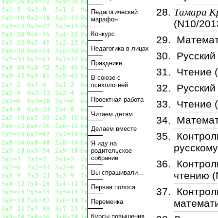
Тамара К
Педагогический
марафон
(N10/201
Конкурс
Математ
Педагогика в лицах
Русский 
Праздники
Чтение (
В союзе с
психологией
Русский 
Проектная работа
Чтение (
Читаем детям
Математ
Делаем вместе
Контрол
Я иду на
русскому
родительское
собрание
Контрол
Вы спрашивали…
чтению (
Первая полоса
Контрол
математи
Переменка
Курсы повышения