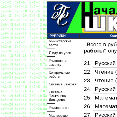
РУБРИКИ
Кон
Министерские
Всего в ру
вести
работы"
опу
Я иду на урок
Учителю на
Русский 
заметку
Чтение (
Контрольные
работы
Чтение (
Система Занкова
Русский 
Система
Эльконина -
Математ
Давыдова
Математ
Учимся играя
Русский 
Мастерские