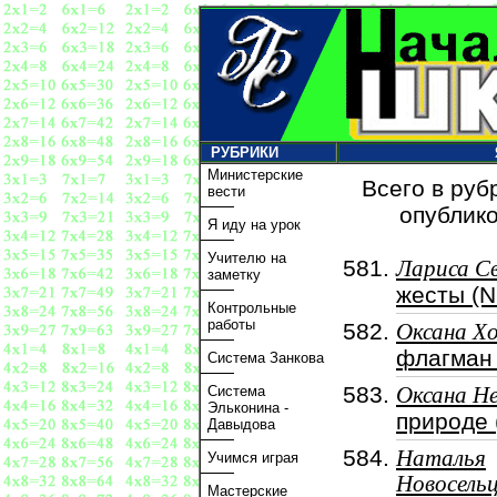
РУБРИКИ
Министерские
Всего в руб
вести
опублико
Я иду на урок
Учителю на
Лариса С
заметку
жесты (N
Контрольные
работы
Оксана Х
флагман 
Система Занкова
Система
Оксана Н
Эльконина -
природе 
Давыдова
Наталья
Учимся играя
Новосель
Мастерские