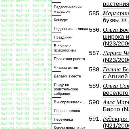
растения
Педагогический
марафон
Маргарит
буквы Ж 
Конкурс
Педагогика в лицах
Ольга Бо
широка и
Праздники
(N23/200
В союзе с
психологией
Лариса Ч
(N23/200
Проектная работа
Читаем детям
Галина Бе
с Агнией
Делаем вместе
Я иду на
Ольга Со
родительское
веселого
собрание
Алла Мар
Вы спрашивали…
Барто (N
Первая полоса
Редакция
Переменка
(N21/200
Курсы повышения