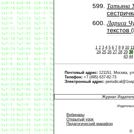
Татьяна 
сестричк
Лариса Ч
текстов 
1
2
3
4
5
6
7
8
9
10
1
24
25
26
27
28
29
30
43
44
Почтовый адрес:
121151, Москва, ул
Телефон:
+7 (495) 637-82-73
Электронный адрес:
periodical@1sep
Журнал Издател
Издательс
Вебинары
Открытый урок
Педагогический марафон
© 