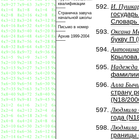
квалификации
И. Пушка
государь
Страничка завуча
начальной школы
Словарь 
Письмо в номер
Оксана М
Архив 1999-2004
букву П 
Антонина
Крылова
Надежда 
фамилии 
Алла Быч
страну р
(N18/200
Людмила 
года (N1
Людмила 
границы 