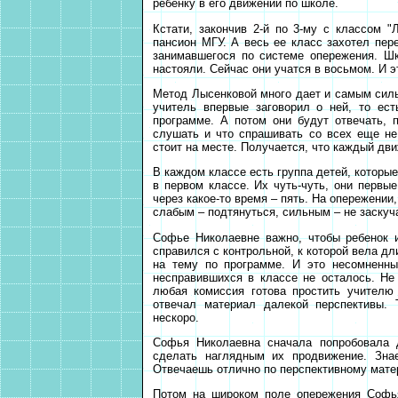
ребенку в его движении по школе.
Кстати, закончив 2-й по 3-му с классом 
пансион МГУ. А весь ее класс захотел пере
занимавшегося по системе опережения. Шк
настояли. Сейчас они учатся в восьмом. И 
Метод Лысенковой много дает и самым силь
учитель впервые заговорил о ней, то ес
программе. А потом они будут отвечать, п
слушать и что спрашивать со всех еще не
стоит на месте. Получается, что каждый дви
В каждом классе есть группа детей, которы
в первом классе. Их чуть-чуть, они первые
через какое-то время – пять. На опережени
слабым – подтянуться, сильным – не заскуч
Софье Николаевне важно, чтобы ребенок и
справился с контрольной, к которой вела д
на тему по программе. И это несомненны
несправившихся в классе не осталось. Не
любая комиссия готова простить учителю
отвечал материал далекой перспективы. 
нескоро.
Софья Николаевна сначала попробовала 
сделать наглядным их продвижение. Зна
Отвечаешь отлично по перспективному мате
Потом на широком поле опережения Софья