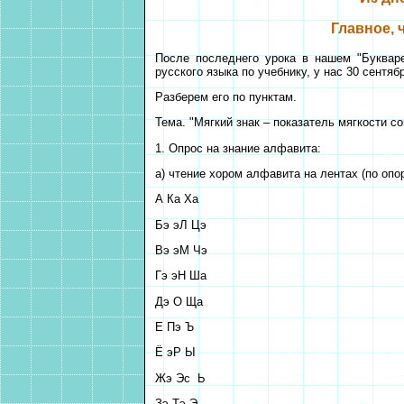
Главное, 
После последнего урока в нашем "Букваре
русского языка по учебнику, у нас 30 сентяб
Разберем его по пунктам.
Тема. "Мягкий знак – показатель мягкости со
1. Опрос на знание алфавита:
а) чтение хором алфавита на лентах (по оп
А Ка Ха
Бэ эЛ Цэ
Вэ эМ Чэ
Гэ эН Ша
Дэ О Ща
Е Пэ Ъ
Ё эР Ы
Жэ Эс Ь
Зэ Тэ Э