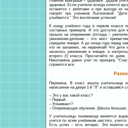
главном выигрыше – здоровье. Здоров учите
здоровья. Если учителю всегда хочется идти
останется с ребятами и при выходе из н
говорят про учеников Лысенковой: "Дет
улыбаются." Это воспитание успехом!
К концу учебного года в первом классе 
составных примеров. И это доступно для 
прошли на опережении (отсюда – увеличен
умножение-деление – это мост преемств
середине января. А до конца года перед ка
что не запомнил, не нервничай! Что дети 
началось умножение в январе, а контрольн
второго (!) класса. Просчитайте по дням
Николаевна давно учит по принципу "Счас
справятся все.
Разно
Перемена. В класс вошла учительница из
написанное на двери 1-й "Л" и оставшийся с
– Это у вас какой класс?
– Первый.
– Усваивают?
– Опережающее обучение. (Школа большая, н
У учительницы понимающе меняется выраж
учится по всем учебникам шестого, учится 
Есть успех – есть интерес. Это понятно