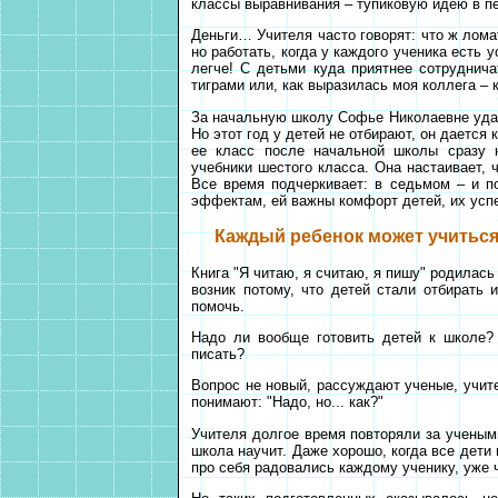
классы выравнивания – тупиковую идею в пе
Деньги… Учителя часто говорят: что ж лома
но работать, когда у каждого ученика есть 
легче! С детьми куда приятнее сотруднича
тиграми или, как выразилась моя коллега – к
За начальную школу Софье Николаевне удаетс
Но этот год у детей не отбирают, он дается
ее класс после начальной школы сразу 
учебники шестого класса. Она настаивает, 
Все время подчеркивает: в седьмом – и 
эффектам, ей важны комфорт детей, их усп
Каждый ребенок может учиться 
Книга "Я читаю, я считаю, я пишу" родилас
возник потому, что детей стали отбирать 
помочь.
Надо ли вообще готовить детей к школе? 
писать?
Вопрос не новый, рассуждают ученые, учите
понимают: "Надо, но... как?"
Учителя долгое время повторяли за учеными
школа научит. Даже хорошо, когда все дети
про себя радовались каждому ученику, уже