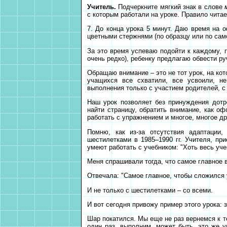
Учитель.
Подчеркните мягкий знак в слове
с которым работали на уроке. Правило чита
7. До конца урока 5 минут. Даю время на 
цветными стержнями (по образцу или по сам
За это время успеваю подойти к каждому, 
очень редко), ребенку предлагаю обвести ру
Обращаю внимание – это не тот урок, на ко
учащихся все схватили, все усвоили, не
выполнения только с участием родителей, с
Наш урок позволяет без принуждения дотр
найти страницу, обратить внимание, как оф
работать с упражнением и многое, многое др
Помню, как из-за отсутствия адаптации,
шестилетками в 1985–1990 гг. Учителя, пр
умеют работать с учебником: "Хоть весь уче
Меня спрашивали тогда, что самое главное 
Отвечала: "Самое главное, чтобы сложился 
И не только с шестилетками – со всеми.
И вот сегодня привожу пример этого урока: 
Шар покатился. Мы еще не раз вернемся к т
один раз, выполним, может быть, это же у