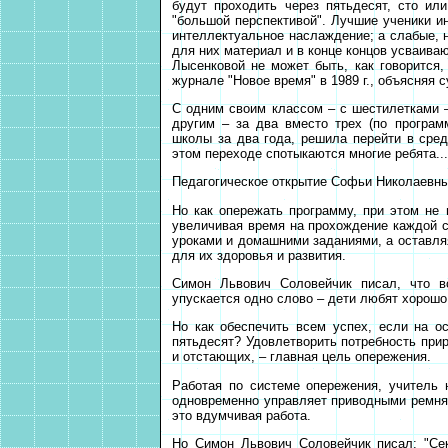
будут проходить через пятьдесят, сто ил
"большой перспективой". Лучшие ученики 
интеллектуальное наслаждение; а слабые, н
для них материал и в конце концов усваиваю
Лысенковой не может быть, как говорится
журнале "Новое время" в 1989 г., объясняя 
С одним своим классом – с шестилетками –
другим – за два вместо трех (по програ
школы за два года, решила перейти в сред
этом переходе спотыкаются многие ребята...
Педагогическое открытие Софьи Николаевны
Но как опережать программу, при этом не 
увеличивая время на прохождение каждой 
уроками и домашними заданиями, а оставля
для их здоровья и развития.
Симон Львович Соловейчик писал, что вс
упускается одно слово – дети любят хорошо
Но как обеспечить всем успех, если на о
пятьдесят? Удовлетворить потребность прир
и отстающих, – главная цель опережения.
Работая по системе опережения, учитель 
одновременно управляет приводными ремня
это вдумчивая работа.
Но Симон Львович Соловейчик писал: "Сек