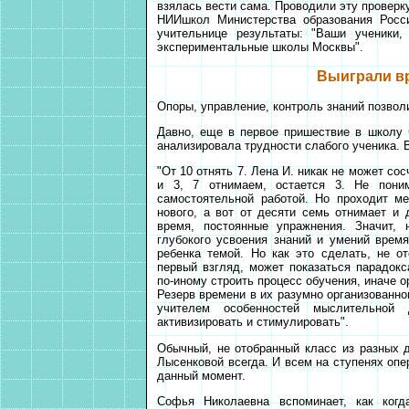
взялась вести сама. Проводили эту проверк
НИИшкол Министерства образования Росс
учительнице результаты: "Ваши ученики
экспериментальные школы Москвы".
Выиграли в
Опоры, управление, контроль знаний позво
Давно, еще в первое пришествие в школу 
анализировала трудности слабого ученика. В
"От 10 отнять 7. Лена И. никак не может сос
и 3, 7 отнимаем, остается 3. Не поним
самостоятельной работой. Но проходит м
нового, а вот от десяти семь отнимает и 
время, постоянные упражнения. Значит,
глубокого усвоения знаний и умений врем
ребенка темой. Но как это сделать, не о
первый взгляд, может показаться парадокс
по-иному строить процесс обучения, иначе о
Резерв времени в их разумно организованно
учителем особенностей мыслительной 
активизировать и стимулировать".
Обычный, не отобранный класс из разных д
Лысенковой всегда. И всем на ступенях опе
данный момент.
Софья Николаевна вспоминает, как когд