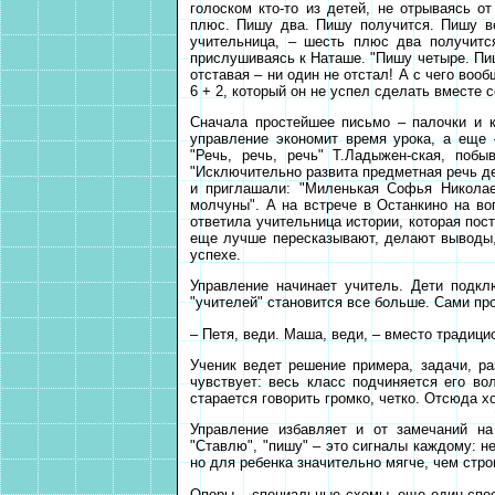
голоском кто-то из детей, не отрываясь о
плюс. Пишу два. Пишу получится. Пишу в
учительница, – шесть плюс два получится
прислушиваясь к Наташе. "Пишу четыре. Пи
отставая – ни один не отстал! А с чего во
6 + 2, который он не успел сделать вместе с
Сначала простейшее письмо – палочки и 
управление экономит время урока, а еще 
"Речь, речь, речь" Т.Ладыжен-ская, побы
"Исключительно развита предметная речь д
и приглашали: "Миленькая Софья Николае
молчуны". А на встрече в Останкино на в
ответила учительница истории, которая пос
еще лучше пересказывают, делают выводы,
успехе.
Управление начинает учитель. Дети подкл
"учителей" становится все больше. Сами про
– Петя, веди. Маша, веди, – вместо традици
Ученик ведет решение примера, задачи, ра
чувствует: весь класс подчиняется его вол
старается говорить громко, четко. Отсюда х
Управление избавляет и от замечаний на
"Ставлю", "пишу" – это сигналы каждому: н
но для ребенка значительно мягче, чем стр
Опоры – специальные схемы, еще один спос