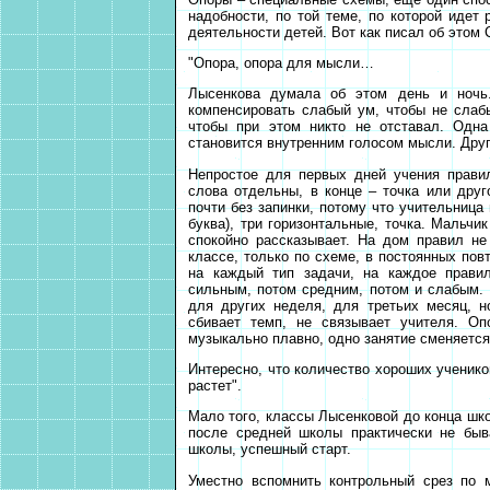
надобности, по той теме, по которой идет
деятельности детей. Вот как писал об этом 
"Опора, опора для мысли…
Лысенкова думала об этом день и ночь.
компенсировать слабый ум, чтобы не слаб
чтобы при этом никто не отставал. Одна
становится внутренним голосом мысли. Дру
Непростое для первых дней учения прави
слова отдельны, в конце – точка или друг
почти без запинки, потому что учительница
буква), три горизонтальные, точка. Мальчи
спокойно рассказывает. На дом правил не
классе, только по схеме, в постоянных пов
на каждый тип задачи, на каждое прави
сильным, потом средним, потом и слабым. 
для других неделя, для третьих месяц, н
сбивает темп, не связывает учителя. О
музыкально плавно, одно занятие сменяетс
Интересно, что количество хороших ученико
растет".
Мало того, классы Лысенковой до конца шк
после средней школы практически не быв
школы, успешный старт.
Уместно вспомнить контрольный срез по 