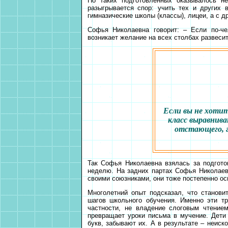
Но таких подготовленных оказывалось н
разыгрывается спор: учить тех и других 
гимназические школы (классы), лицеи, а с д
Софья Николаевна говорит: – Если по-че
возникает желание на всех столбах развеси
Если вы не хотит
класс выравнива
отстающего, г
Так Софья Николаевна взялась за подготов
неделю. На задних партах Софья Николаев
своими союзниками, они тоже постепенно ос
Многолетний опыт подсказал, что станови
шагов школьного обучения. Именно эти т
частности, не владение слоговым чтение
превращает уроки письма в мучение. Дет
букв, забывают их. А в результате – неиск