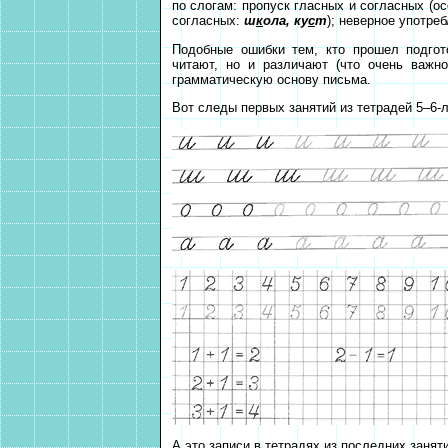
по слогам: пропуск гласных и согласных (о
согласных:
ш
к
ола, ку
с
т
); неверное употре
Подобные ошибки тем, кто прошел подгот
читают, но и различают (что очень важно
грамматическую основу письма.
Вот следы первых занятий из тетрадей 5–6-л
А это записи в тетрадях из последних занят