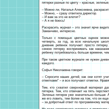
пятерки разные по цвету – красные, зеленые
– Можно ли, Наталья Алексеевна, раскраси
– Можно, – сразу ответила директор.
– И вам за это не влетит?
– А я не боюсь!
Раскрасить журнал – это значит ярче видет
Заманчиво, интересно.
Только с помощью цветных оценок можно
четверть, за год, за всю начальную школ
дневник ребенок получает просто пятерку
синюю пятерку воспринимать как наказание
ребенку потребовалось больше времени, чем
При таком цветном журнале не нужен дневн
каждого.
Софья Николаевна говорит:
– Спросите наших детей, как они хотят учи
отметками" – и все получают отметки. Нравя
Тем, кто схватил сверхновый материал дал
пятерка. Тем, кто отвечает на пять перспе
Зеленых пятерок уже значительно больше. А
же его ловить, тем более на том, что он ещ
– за добротный ответ по программному мате
Не ради спортивного интереса я применяю 