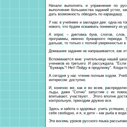
Начали выполнять и упражнения по русск
выполнение большинства заданий устно, з
дать возможность обводить по карандашу.
У нас в учебнике и закладки две: одна на то
нового, что будем осваивать понемногу из у
А опрос – диктовка букв, слогов, слов,
программы, именно букварного периода. 
дальше, то только с полной уверенностью в 
Домашнее задание не напрашивается, как эт
Вспоминается мне: учительница нашей шко
учеников из третьего. И рассуждала: "Если
"Букварь"! Нет! Пойду в продленку". Когда-
А сегодня у нас чтение полным ходом. Учебн
интересом: доступно.
И, конечно же, как и во всем, распредел
льды, даже "Сотню" запустим с их помощ
впитывают, участвуют... Этого вполне дост
контрольную, приходим дружно все.
Здесь и забота о здоровье: учить успешно,
себя свободно, и я, и дети – как рыба в воде
Эти восемь уроков русского языка рассыпаю