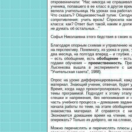
откровенничали: "Нас никогда не спрашивал
ученика, попавшего в ее класс в другое вре
велела учительница. На уроках она работал
Что сказать? Общеизвестный тупик. Сегодн
сопротивления: учить врозь! Спросила ка
класса: как? Ответ был такой, каким и дол
не думать об остальных..."
Софья Николаевна этого бедствия в своих к
Благодаря опорным схемам и управлению на 
на перспективу. Понемногу, из урока в урок
два месяца, на полгода вперед – и глубже.
– есть обобщение, есть
обобщение
– ест
годами обучения –
преемственность
. Пре
Лысенкова вышла в эксперименте с шес
"Учительская газета", 1988).
Опрос на уроке дифференцированный, каждо
материал. Знающий ученик, отвечая, будет 
Время, когда надо проконтролировать знани
темы программой. Подходят к этому этапу
спешки и напряжения, без непонимания и 
часть учебного процесса – домашние задания
начала работы по теме, на этапе обобщения
знакомства материал. И справятся с н
Экономится домашнее время на чтение, на
опережать? Только из доброго, не на словах
Можно перечислять и перечислять плюсы д