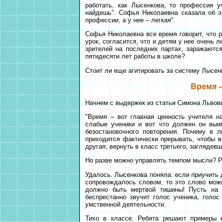
работать, как Лысенкова, то профессия у
найдешь". Софья Николаевна сказала об э
профессии, а у нее – легкая".
Софья Николаевна все время говорит, что р
урок, согласится, что и детям у нее очень л
зрителей на последних партах, заражаютс
пятидесяти лет работы в школе?
Стоит ли еще агитировать за систему Лысен
Время –
Начнем с выдержек из статьи Симона Львов
"Время – вот главная ценность учителя н
слабые ученики и вот что должен он выи
безостановочного повторения. Почему в 
приходится фактически прерывать, чтобы в
другая, вернуть в класс третьего, заглядев
Но разве можно управлять темпом мысли? Р
Удалось. Лысенкова поняла: если приучить 
сопровождалось словом, то это слово можн
должно быть мертвой тишины! Пусть на 
беспрестанно звучит голос ученика, голо
умственной деятельности.
Тихо в классе. Ребята решают примеры в