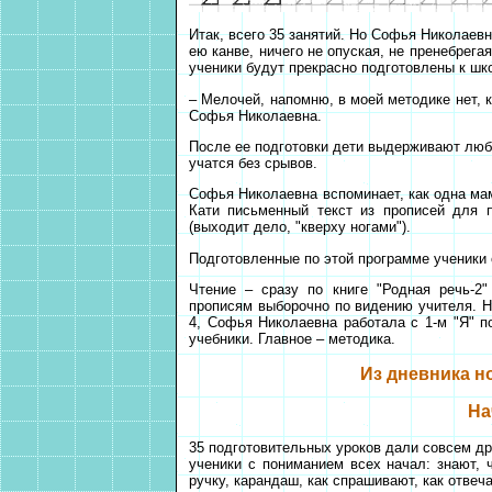
Итак, всего 35 занятий. Но Софья Николаев
ею канве, ничего не опуская, не пренебрег
ученики будут прекрасно подготовлены к шко
– Мелочей, напомню, в моей методике нет, 
Софья Николаевна.
После ее подготовки дети выдерживают люб
учатся без срывов.
Софья Николаевна вспоминает, как одна мам
Кати письменный текст из прописей для п
(выходит дело, "кверху ногами").
Подготовленные по этой программе ученики с
Чтение – сразу по книге "Родная речь-2
прописям выборочно по видению учителя. На
4, Софья Николаевна работала с 1-м "Я" п
учебники. Главное – методика.
Из дневника н
На
35 подготовительных уроков дали совсем др
ученики с пониманием всех начал: знают, ч
ручку, карандаш, как спрашивают, как отвеч