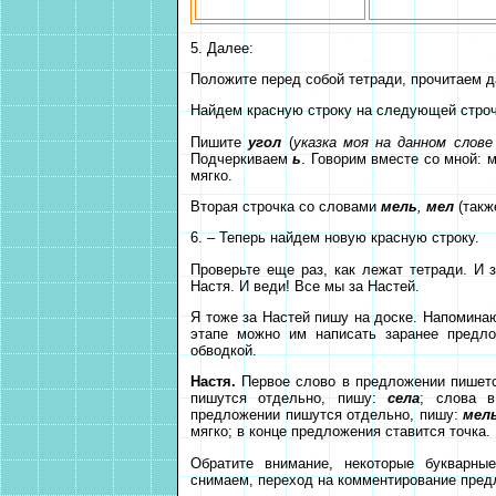
5. Далее:
Положите перед собой тетради, прочитаем да
Найдем красную строку на следующей строчк
Пишите
угол
(
указка моя на данном слове
Подчеркиваем
ь
. Говорим вместе со мной: м
мягко.
Вторая строчка со словами
мель
,
мел
(такж
6. – Теперь найдем новую красную строку.
Проверьте еще раз, как лежат тетради. И 
Настя. И веди! Все мы за Настей.
Я тоже за Настей пишу на доске. Напоминаю
этапе можно им написать заранее предло
обводкой.
Настя.
Первое слово в предложении пишетс
пишутся отдельно, пишу:
села
; слова 
предложении пишутся отдельно, пишу:
мел
мягко; в конце предложения ставится точка.
Обратите внимание, некоторые букварные
снимаем, переход на комментирование пред