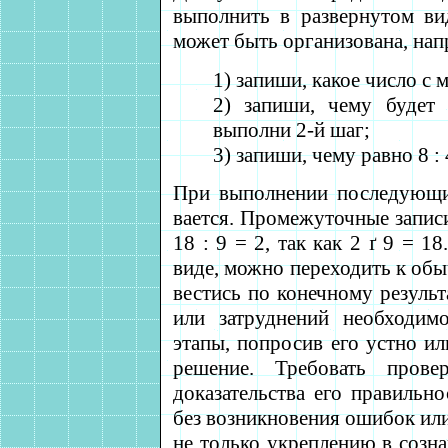
выполнить в развернутом ви
может быть организована, напр
1) запиши, какое число с
2) запиши, чему будет
выполни 2-й шаг;
3) запиши, чему равно 8 :
При выполнении последующих
вается. Промежуточные запис
18 : 9 = 2, так как 2
ґ
9 = 18.
виде, можно переходить к обы
вестись по конечному резуль
или затруднений необходим
этапы, попросив его устно и
решение. Требовать провер
доказательства его правильн
без возникновения ошибок или
не только укреплению в созна