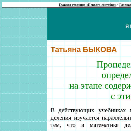
Главная страница «Первого сентября»
•
Главна
Я
Татьяна
БЫКОВА
Пропеде
опреде
на этапе содер
с эт
В действующих учебниках м
деления изучается параллель
тем, что в математике де