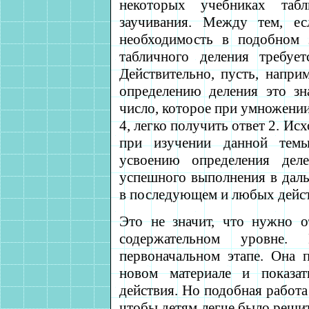
некоторых учебниках табл
заучивания. Между тем, ес
необходимость в подобном 
табличного деления требуе
Действительно, пусть, напри
определению деления это зн
число, которое при умножении
4, легко получить ответ 2. Ис
при изучении данной темы
усвоению определения деле
успешного выполнения в дал
в последующем и любых дейст
Это не значит, что нужно о
содержательном уровне.
первоначальном этапе. Она 
новом материале и показат
действия. Но подобная работа
чтобы детям легче было решит