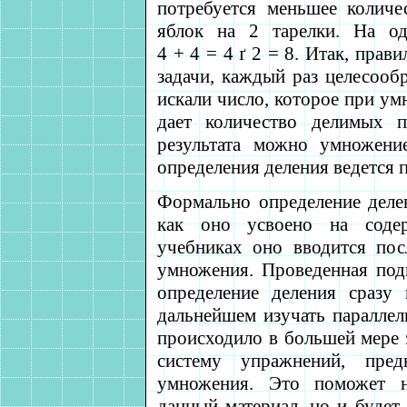
потребуется меньшее количе
яблок на 2 тарелки. На о
4 + 4 = 4
ґ
2 = 8. Итак, прави
задачи, каждый раз целесооб
искали число, которое при ум
дает количество делимых п
результата можно умножени
определения деления ведется п
Формально определение делен
как оно усвоено на соде
учебниках оно вводится пос
умножения. Проведенная подг
определение деления сразу
дальнейшем изучать параллел
происходило в большей мере з
систему упражнений, пред
умножения. Это поможет не
данный материал, но и будет