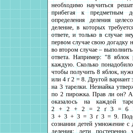
необходимо научиться решат
прибегая к предметным де
определения деления целес
деление, в которых требуетс
ответе, и только в случае не
первом случае свою догадку н
во втором случае – выполнит
ответа. Например: "8 яблок
каждую. Сколько понадобилось
чтобы получить 8 яблок, нужн
или 4
ґ
2 = 8. Другой вариант
на 3 тарелки. Незнайка утвер
по 2 пирожка. Прав ли он? А
оказалось на каждой тар
2 + 2 + 2 = 2
ґ
3 = 6
3 + 3 + 3 = 3
ґ
3 = 9. Подо
сознании детей умножение с 
деления: дети постепенно 