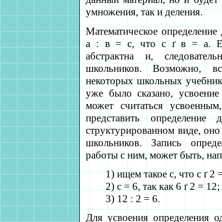
умножения, так и деления.
Математическое определение
а : в = с, что с
ґ
в = а. Е
абстрактна и, следовате
школьников. Возможно, вс
некоторых школьных учебника
уже было сказано, усвоение
может считаться усвоенным
представить определение
структурированном виде, оно
школьников. Запись опред
работы с ним, может быть, нап
1) ищем такое с, что с
ґ
2 =
2) с = 6, так как 6
ґ
2 = 12;
3) 12 : 2 = 6.
Для усвоения определения о