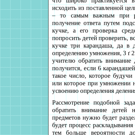
что широко практикуется в
исходить из поставленной цел
– то самым важным при ре
получение ответа путем под
кучке, а его проверка сре
попросить детей проверить, в
кучке три карандаша, да в 
определению умножения, 3
ґ
2
учителю обратить внимание д
получится, если 6 карандашей
такое число, которое будучи
или которое при умножении н
усвоению определения делени
Рассмотрение подобной зад
обратить внимание детей 
предметов нужно будет раздел
будет процесс раскладывания
тем больше вероятности д